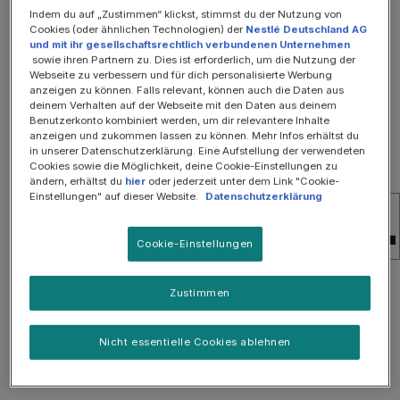
Bildergalerie überspringen
Indem du auf „Zustimmen“ klickst, stimmst du der Nutzung von
Cookies (oder ähnlichen Technologien) der
Nestlé Deutschland AG
SOMMER-SALE: 25%
und mit ihr gesellschaftsrechtlich verbundenen Unternehmen
sowie ihren Partnern zu. Dies ist erforderlich, um die Nutzung der
Webseite zu verbessern und für dich personalisierte Werbung
anzeigen zu können. Falls relevant, können auch die Daten aus
deinem Verhalten auf der Webseite mit den Daten aus deinem
Benutzerkonto kombiniert werden, um dir relevantere Inhalte
anzeigen und zukommen lassen zu können. Mehr Infos erhältst du
in unserer Datenschutzerklärung. Eine Aufstellung der verwendeten
Cookies sowie die Möglichkeit, deine Cookie-Einstellungen zu
ändern, erhältst du
hier
oder jederzeit unter dem Link "Cookie-
Einstellungen" auf dieser Website.
Datenschutzerklärung
Cookie-Einstellungen
55,19 €
Zustimmen
Inhalt:
3.5 Kilogramm
(15,77 € / 1 Kilogramm)
Preise inkl. MwSt. zzgl. Versandkosten
Nicht essentielle Cookies ablehnen
Versandkostenfrei