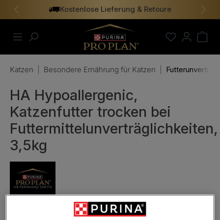
Kostenlose Lieferung & Retoure
alt springen
Vorheriges
Näch
Katzen
|
Besondere Ernährung für Katzen
|
Futterunverträgl
HA Hypoallergenic,
Katzenfutter trocken bei
Futtermittelunverträglichkeiten,
3,5kg