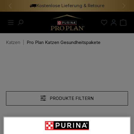
Kostenlose Lieferung & Retoure
alt springen
Vorheriges
Näch
Katzen
|
Pro Plan Katzen Gesundheitspakete
Gesundheitspakete für Katzen
PRODUKTE FILTERN