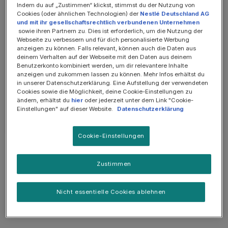
SOMMER-SALE: 25%
Indem du auf „Zustimmen“ klickst, stimmst du der Nutzung von
Cookies (oder ähnlichen Technologien) der
Nestlé Deutschland AG
und mit ihr gesellschaftsrechtlich verbundenen Unternehmen
sowie ihren Partnern zu. Dies ist erforderlich, um die Nutzung der
Webseite zu verbessern und für dich personalisierte Werbung
anzeigen zu können. Falls relevant, können auch die Daten aus
deinem Verhalten auf der Webseite mit den Daten aus deinem
Benutzerkonto kombiniert werden, um dir relevantere Inhalte
anzeigen und zukommen lassen zu können. Mehr Infos erhältst du
in unserer Datenschutzerklärung. Eine Aufstellung der verwendeten
Cookies sowie die Möglichkeit, deine Cookie-Einstellungen zu
ändern, erhältst du
hier
oder jederzeit unter dem Link "Cookie-
Einstellungen" auf dieser Website.
Datenschutzerklärung
Cookie-Einstellungen
Gesundheitspaket zur Unterstützung des Magen-Darm-
Traktes
Zustimmen
EN Gastroenterologie, Gesundheitspaket Katze
zur Unterstützung des Magen-Darm-Traktes
Nicht essentielle Cookies ablehnen
22,35 € *