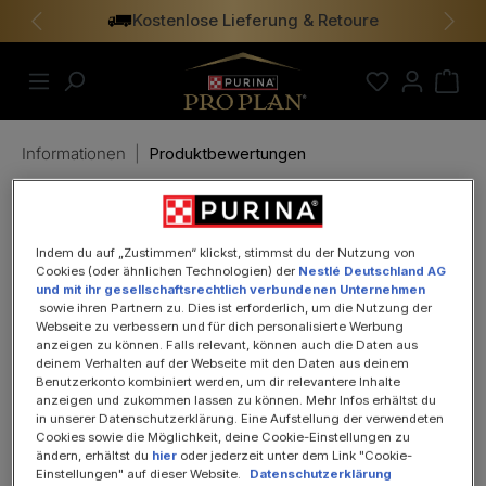
Kostenlose Lieferung & Retoure
alt springen
Vorheriges
Näch
Informationen
|
Produktbewertungen
Produktbewertungen
Indem du auf „Zustimmen“ klickst, stimmst du der Nutzung von
Cookies (oder ähnlichen Technologien) der
Nestlé Deutschland AG
Um sicherzustellen, dass die Bewertungen wirklich
und mit ihr gesellschaftsrechtlich verbundenen Unternehmen
sowie ihren Partnern zu. Dies ist erforderlich, um die Nutzung der
von solchen Verbrauchern stammen, die das/die
Webseite zu verbessern und für dich personalisierte Werbung
Produkt(e) tatsächlich verwendet oder erworben
anzeigen zu können. Falls relevant, können auch die Daten aus
haben, findet eine Glaubwürdigkeitsprüfung mittels
deinem Verhalten auf der Webseite mit den Daten aus deinem
verschiedener Maßnahmen statt.
Benutzerkonto kombiniert werden, um dir relevantere Inhalte
anzeigen und zukommen lassen zu können. Mehr Infos erhältst du
in unserer Datenschutzerklärung. Eine Aufstellung der verwendeten
Cookies sowie die Möglichkeit, deine Cookie-Einstellungen zu
Jeder, der eine Bewertung abgeben möchte, muss
ändern, erhältst du
hier
oder jederzeit unter dem Link "Cookie-
sich zuvor mit einer gültigen E-Mail-Adresse
Einstellungen" auf dieser Website.
Datenschutzerklärung