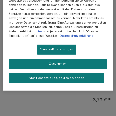
SOMMER-SALE: 25%
Webseite zu verbessern und für dich personalisierte Werbung
anzeigen zu können. Falls relevant, können auch die Daten aus
deinem Verhalten auf der Webseite mit den Daten aus deinem
Benutzerkonto kombiniert werden, um dir relevantere Inhalte
anzeigen und zukommen lassen zu können. Mehr Infos erhältst du
in unserer Datenschutzerklärung. Eine Aufstellung der verwendeten
Cookies sowie die Möglichkeit, deine Cookie-Einstellungen zu
ändern, erhältst du
hier
oder jederzeit unter dem Link "Cookie-
Einstellungen" auf dieser Website.
Datenschutzerklärung
Cookie-Einstellungen
Zustimmen
Dental-Kausnack für große Hunde
Nicht essentielle Cookies ablehnen
PURINA DENTALIFE, Zahnpflege-Snack für
große Hunde, Maxipack, 12 Sticks
3,79 € *