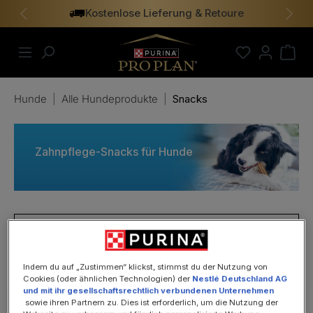
Kostenlose Lieferung & Retoure
alt springen
Vorheriges
Näch
Hunde
|
Alle Hundeprodukte
|
Snacks
Zahnpflege-Snacks für Hunde
PRODUKTE FILTERN
Indem du auf „Zustimmen“ klickst, stimmst du der Nutzung von
Cookies (oder ähnlichen Technologien) der
Nestlé Deutschland AG
und mit ihr gesellschaftsrechtlich verbundenen Unternehmen
sowie ihren Partnern zu. Dies ist erforderlich, um die Nutzung der