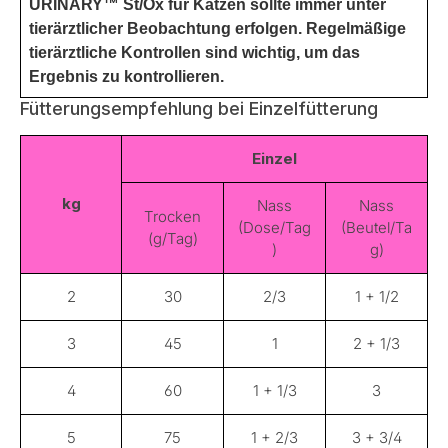
URINARY™ St/Ox für Katzen sollte immer unter
tierärztlicher Beobachtung erfolgen. Regelmäßige
tierärztliche Kontrollen sind wichtig, um das
Ergebnis zu kontrollieren.
Fütterungsempfehlung bei Einzelfütterung
Einzel
kg
Nass
Nass
Trocken
(Dose/Tag
(Beutel/Ta
(g/Tag)
)
g)
2
30
2/3
1 + 1/2
3
45
1
2 + 1/3
4
60
1 + 1/3
3
5
75
1 + 2/3
3 + 3/4