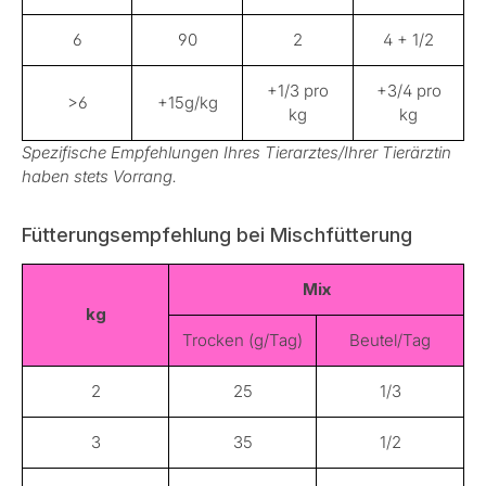
6
90
2
4 + 1/2
+1/3 pro
+3/4 pro
>6
+15g/kg
kg
kg
Spezifische Empfehlungen Ihres Tierarztes/Ihrer Tierärztin
haben stets Vorrang.
Fütterungsempfehlung bei Mischfütterung
Mix
kg
Trocken (g/Tag)
Beutel/Tag
2
25
1/3
3
35
1/2