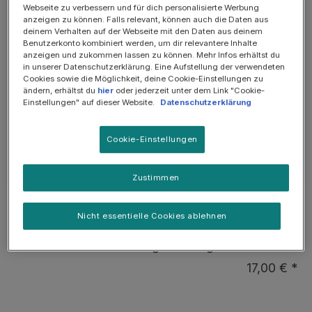
SOMMER-SALE: 25%
Webseite zu verbessern und für dich personalisierte Werbung
anzeigen zu können. Falls relevant, können auch die Daten aus
deinem Verhalten auf der Webseite mit den Daten aus deinem
Benutzerkonto kombiniert werden, um dir relevantere Inhalte
anzeigen und zukommen lassen zu können. Mehr Infos erhältst du
in unserer Datenschutzerklärung. Eine Aufstellung der verwendeten
Cookies sowie die Möglichkeit, deine Cookie-Einstellungen zu
ändern, erhältst du
hier
oder jederzeit unter dem Link "Cookie-
Einstellungen" auf dieser Website.
Datenschutzerklärung
Cookie-Einstellungen
Zustimmen
Gesundheitspaket zur Unterstützung des Magen-Darm-
Traktes
Nicht essentielle Cookies ablehnen
EN Gastroenterologie Gesundheitspaket für
Hunde zur Unterstützung des Magen-Darm-
Traktes
17,00 € *