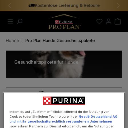
Kostenlose Lieferung & Retoure
alt springen
Vorheriges
Näch
Hunde
|
Pro Plan Hunde Gesundheitspakete
Gesundheitspakete für Hunde
PRODUKTE FILTERN
Indem du auf „Zustimmen“ klickst, stimmst du der Nutzung von
Cookies (oder ähnlichen Technologien) der
Nestlé Deutschland AG
und mit ihr gesellschaftsrechtlich verbundenen Unternehmen
sowie ihren Partnern zu. Dies ist erforderlich, um die Nutzung der