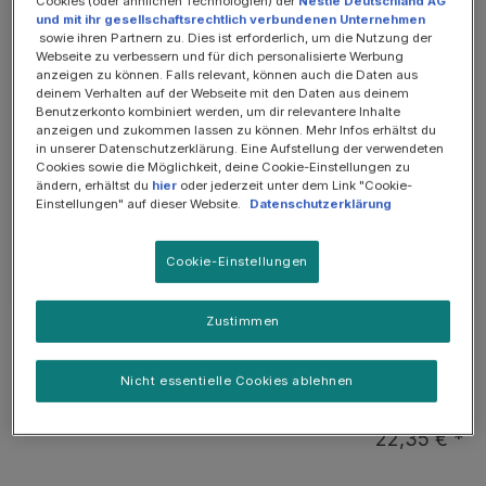
Cookies (oder ähnlichen Technologien) der
Nestlé Deutschland AG
und mit ihr gesellschaftsrechtlich verbundenen Unternehmen
SOMMER-SALE: 25%
sowie ihren Partnern zu. Dies ist erforderlich, um die Nutzung der
Webseite zu verbessern und für dich personalisierte Werbung
anzeigen zu können. Falls relevant, können auch die Daten aus
deinem Verhalten auf der Webseite mit den Daten aus deinem
Benutzerkonto kombiniert werden, um dir relevantere Inhalte
anzeigen und zukommen lassen zu können. Mehr Infos erhältst du
in unserer Datenschutzerklärung. Eine Aufstellung der verwendeten
Cookies sowie die Möglichkeit, deine Cookie-Einstellungen zu
ändern, erhältst du
hier
oder jederzeit unter dem Link "Cookie-
Einstellungen" auf dieser Website.
Datenschutzerklärung
Cookie-Einstellungen
Zustimmen
Diät-Alleinfuttermittel für Gewichtsmanagement
OM Obesity Management, Diätfuttermittel für
Katzen für Gewichtsmanagement, 1,5kg
Nicht essentielle Cookies ablehnen
22,35 € *