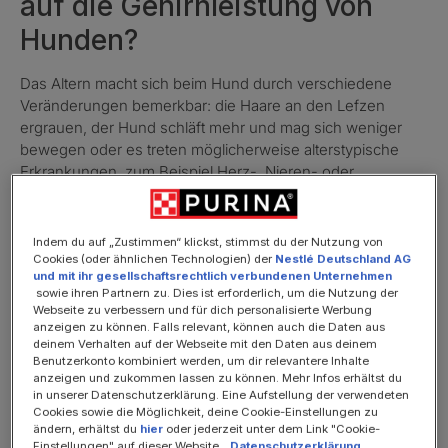
auf die Gehirnleistung von
Hunden?
Das Altern macht sich beim Hund durch verschiedene
Veränderungen bemerkbar: die Haare an den Lefzen
ergrauen, der Hund schläft mehr und mag sich weniger
bewegen oder es treten möglicherweise alterstypische
Erkrankungen, zum Beispiel Herz-, Nieren- oder
Gelenkerkrankungen, auf. Was viele nicht wissen: Auch
das Gehirn von Hunden altert. Ähnlich wie beim alternden
Menschen, können Denkleistung(Kognition)und
Indem du auf „Zustimmen“ klickst, stimmst du der Nutzung von
Erinnerungsvermögen abnehmen und
Cookies (oder ähnlichen Technologien) der
Nestlé Deutschland AG
und mit ihr gesellschaftsrechtlich verbundenen Unternehmen
Verhaltensänderungen auftreten.
sowie ihren Partnern zu. Dies ist erforderlich, um die Nutzung der
Webseite zu verbessern und für dich personalisierte Werbung
anzeigen zu können. Falls relevant, können auch die Daten aus
deinem Verhalten auf der Webseite mit den Daten aus deinem
Benutzerkonto kombiniert werden, um dir relevantere Inhalte
anzeigen und zukommen lassen zu können. Mehr Infos erhältst du
Hunde mit Demenz: Gibt es das?
in unserer Datenschutzerklärung. Eine Aufstellung der verwendeten
Cookies sowie die Möglichkeit, deine Cookie-Einstellungen zu
Bis zu einem gewissen Grad kann es ganz normal sein,
ändern, erhältst du
hier
oder jederzeit unter dem Link "Cookie-
Einstellungen" auf dieser Website.
Datenschutzerklärung