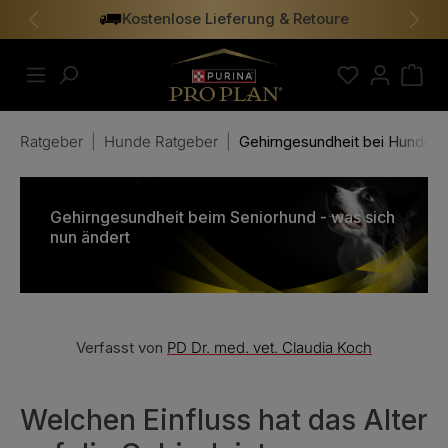
Kostenlose Lieferung & Retoure
alt springen
Vorheriges
Näch
Ratgeber
|
Hunde Ratgeber
|
Gehirngesundheit bei Hunden
Gehirngesundheit beim Seniorhund - was sich
nun ändert
Verfasst von
PD Dr. med. vet. Claudia Koch
Welchen Einfluss hat das Alter