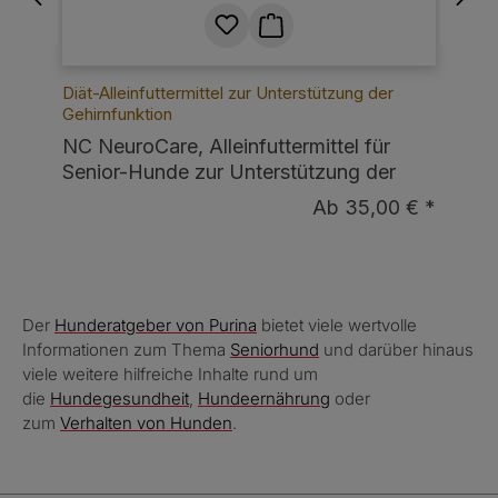
Diät-Alleinfuttermittel zur Unterstützung der
Ge
Gehirnfunktion
Ge
NC NeuroCare, Alleinfuttermittel für
NC
Senior-Hunde zur Unterstützung der
Hu
Gehirnfunktion
Ge
€ *
Ab 35,00 € *
Der
Hunderatgeber von Purina
bietet viele wertvolle
Informationen zum Thema
Seniorhund
und darüber hinaus
viele weitere hilfreiche Inhalte rund um
die
Hundegesundheit
,
Hundeernährung
oder
zum
Verhalten von Hunden
.