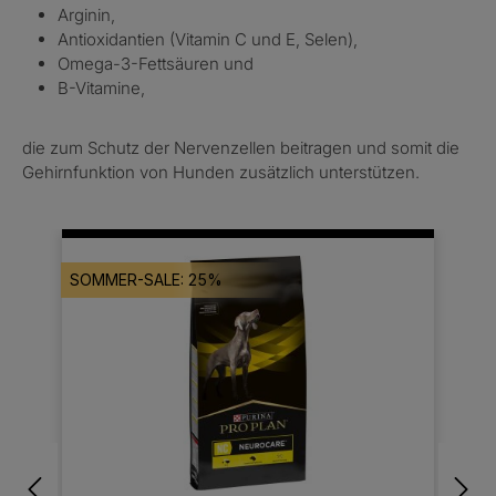
Arginin,
Antioxidantien (Vitamin C und E, Selen),
Omega-3-Fettsäuren und
B-Vitamine,
die zum Schutz der Nervenzellen beitragen und somit die
Gehirnfunktion von Hunden zusätzlich unterstützen.
Produktgalerie überspringen
SOMMER-SALE: 25%
S