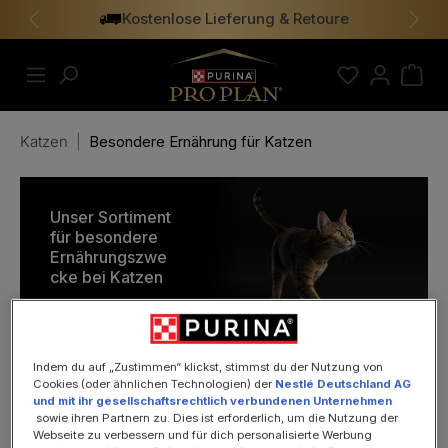
Kostenlose Lieferung & Retoure
alt springen
Vorheriges
Näch
Katzen
|
Besondere Ernährung für Katzen
Unser Sortiment
für besondere
Ernährungszwe
cke bei Katzen
Indem du auf „Zustimmen“ klickst, stimmst du der Nutzung von
Cookies (oder ähnlichen Technologien) der
Nestlé Deutschland AG
und mit ihr gesellschaftsrechtlich verbundenen Unternehmen
sowie ihren Partnern zu. Dies ist erforderlich, um die Nutzung der
Webseite zu verbessern und für dich personalisierte Werbung
Futterunverträglichkeit