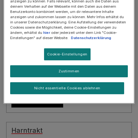
anzeigen zu können. Falls relevant, können auch die Daten aus
deinem Verhalten auf der Webseite mit den Daten aus deinem
Benutzerkonto kombiniert werden, um dir relevantere Inhalte
JETZT ENTDECKEN
anzeigen und zukommen lassen zu können. Mehr Infos erhältst du
in unserer Datenschutzerklärung. Eine Aufstellung der verwendeten
Cookies sowie die Möglichkeit, deine Cookie-Einstellungen zu
ändern, erhältst du
hier
oder jederzeit unter dem Link "Cookie-
Einstellungen" auf dieser Website.
Datenschutzerklärung
Nieren
Cookie-Einstellungen
JETZT ENTDECKEN
Zustimmen
Magen-Darm-Trakt
Nicht essentielle Cookies ablehnen
JETZT ENTDECKEN
Harntrakt