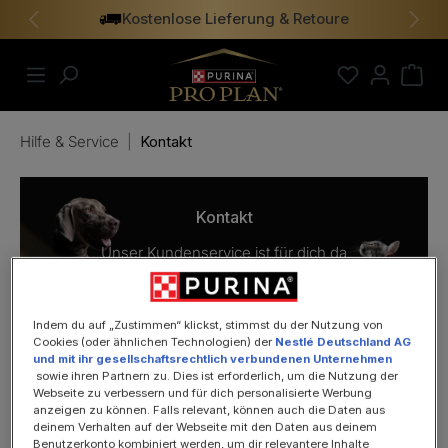
Kostenlose Lieferung & Retoure
alt springen
Vorheriges
Näch
Hilfe & Service
|
Kontakt
Kontakt
Unser Kundenservice ist für dich da
Indem du auf „Zustimmen“ klickst, stimmst du der Nutzung von
Cookies (oder ähnlichen Technologien) der
Nestlé Deutschland AG
und mit ihr gesellschaftsrechtlich verbundenen Unternehmen
sowie ihren Partnern zu. Dies ist erforderlich, um die Nutzung der
Deine Frage konnte in unseren
Häufig gestellten
Webseite zu verbessern und für dich personalisierte Werbung
Fragen
nicht beantwortet werden? Hier findest du häufig
anzeigen zu können. Falls relevant, können auch die Daten aus
gestellte Fragen und Antworten rund um Bestellung,
deinem Verhalten auf der Webseite mit den Daten aus deinem
Benutzerkonto kombiniert werden, um dir relevantere Inhalte