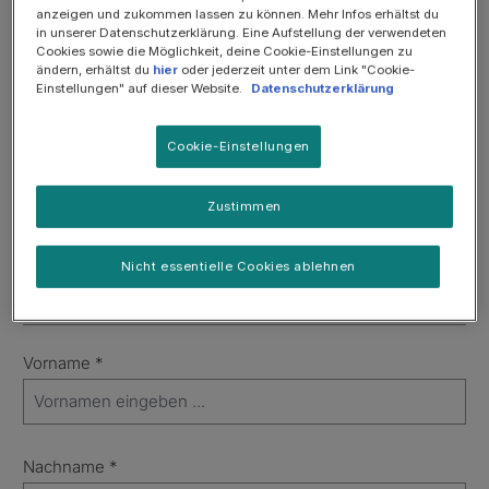
Lieferung oder Rücksendung. Solltest du keine passende
anzeigen und zukommen lassen zu können. Mehr Infos erhältst du
Antwort auf deine Frage gefunden haben, kontaktiere bitte
in unserer Datenschutzerklärung. Eine Aufstellung der verwendeten
unseren Kundenservice per Telefon, E-Mail oder
Cookies sowie die Möglichkeit, deine Cookie-Einstellungen zu
Kontaktformular.
ändern, erhältst du
hier
oder jederzeit unter dem Link "Cookie-
Einstellungen" auf dieser Website.
Datenschutzerklärung
Hotline: 08000184116
Cookie-Einstellungen
Mo bis Fr von 9 bis 17 Uhr
E-Mail: info.de@purina.nestle.com
Zustimmen
Nicht essentielle Cookies ablehnen
Kontaktformular
Vorname
*
Nachname
*