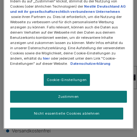
Bildergalerie überspringen
Indem du auf „Zustimmen“ klickst, stimmst du der Nutzung von
Cookies (oder ähnlichen Technologien) der
Nestlé Deutschland AG
SOMMER-SALE: 25%
und mit ihr gesellschaftsrechtlich verbundenen Unternehmen
sowie ihren Partnern zu. Dies ist erforderlich, um die Nutzung der
Webseite zu verbessern und für dich personalisierte Werbung
anzeigen zu können. Falls relevant, können auch die Daten aus
deinem Verhalten auf der Webseite mit den Daten aus deinem
Benutzerkonto kombiniert werden, um dir relevantere Inhalte
anzeigen und zukommen lassen zu können. Mehr Infos erhältst du
in unserer Datenschutzerklärung. Eine Aufstellung der verwendeten
Cookies sowie die Möglichkeit, deine Cookie-Einstellungen zu
ändern, erhältst du
hier
oder jederzeit unter dem Link "Cookie-
Einstellungen" auf dieser Website.
Datenschutzerklärung
Cookie-Einstellungen
Zustimmen
22,35 €
Inhalt:
1700 Gramm
(1,31 € / 100 Gramm)
Preise inkl. MwSt. zzgl. Versandkosten
Nicht essentielle Cookies ablehnen
Versandkostenfrei