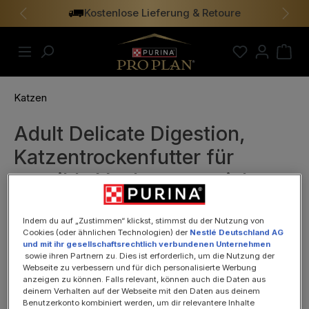
Kostenlose Lieferung & Retoure
alt springen
Vorheriges
Näch
Katzen
Adult Delicate Digestion,
Katzentrockenfutter für
sensible Verdauung, reich an
Truthahn 1,5kg
Indem du auf „Zustimmen“ klickst, stimmst du der Nutzung von
Cookies (oder ähnlichen Technologien) der
Nestlé Deutschland AG
und mit ihr gesellschaftsrechtlich verbundenen Unternehmen
sowie ihren Partnern zu. Dies ist erforderlich, um die Nutzung der
Webseite zu verbessern und für dich personalisierte Werbung
anzeigen zu können. Falls relevant, können auch die Daten aus
deinem Verhalten auf der Webseite mit den Daten aus deinem
Benutzerkonto kombiniert werden, um dir relevantere Inhalte