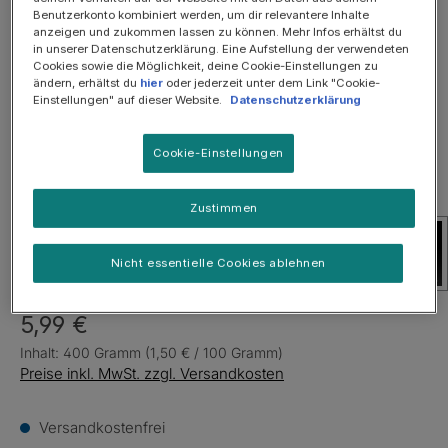
Bildergalerie überspringen
Benutzerkonto kombiniert werden, um dir relevantere Inhalte
anzeigen und zukommen lassen zu können. Mehr Infos erhältst du
SOMMER-SALE: 25%
in unserer Datenschutzerklärung. Eine Aufstellung der verwendeten
Cookies sowie die Möglichkeit, deine Cookie-Einstellungen zu
ändern, erhältst du
hier
oder jederzeit unter dem Link "Cookie-
Einstellungen" auf dieser Website.
Datenschutzerklärung
Cookie-Einstellungen
Zustimmen
Nicht essentielle Cookies ablehnen
5,99 €
Inhalt:
400 Gramm
(1,50 € / 100 Gramm)
Preise inkl. MwSt. zzgl. Versandkosten
Versandkostenfrei