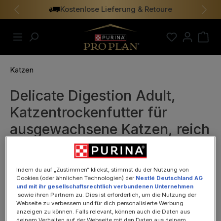
Kostenlose Lieferung & Retoure
alt springen
Vorheriges
Näch
Katzen
Delicate Digestion Adult,
Katzentrockenfutter für
ausgewachsene Katzen, reich
an Truthahn, 400g
Indem du auf „Zustimmen“ klickst, stimmst du der Nutzung von
Cookies (oder ähnlichen Technologien) der
Nestlé Deutschland AG
und mit ihr gesellschaftsrechtlich verbundenen Unternehmen
sowie ihren Partnern zu. Dies ist erforderlich, um die Nutzung der
Webseite zu verbessern und für dich personalisierte Werbung
anzeigen zu können. Falls relevant, können auch die Daten aus
deinem Verhalten auf der Webseite mit den Daten aus deinem