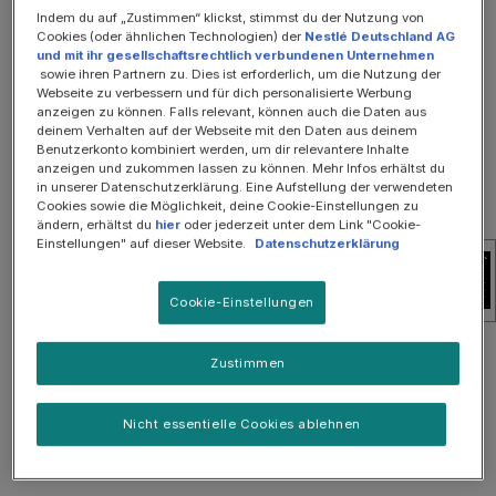
Bildergalerie überspringen
Indem du auf „Zustimmen“ klickst, stimmst du der Nutzung von
Cookies (oder ähnlichen Technologien) der
Nestlé Deutschland AG
SOMMER-SALE: 25%
und mit ihr gesellschaftsrechtlich verbundenen Unternehmen
sowie ihren Partnern zu. Dies ist erforderlich, um die Nutzung der
Webseite zu verbessern und für dich personalisierte Werbung
anzeigen zu können. Falls relevant, können auch die Daten aus
deinem Verhalten auf der Webseite mit den Daten aus deinem
Benutzerkonto kombiniert werden, um dir relevantere Inhalte
anzeigen und zukommen lassen zu können. Mehr Infos erhältst du
in unserer Datenschutzerklärung. Eine Aufstellung der verwendeten
Cookies sowie die Möglichkeit, deine Cookie-Einstellungen zu
ändern, erhältst du
hier
oder jederzeit unter dem Link "Cookie-
Einstellungen" auf dieser Website.
Datenschutzerklärung
Cookie-Einstellungen
30,50 €
Zustimmen
Inhalt:
3000 Gramm
(1,02 € / 100 Gramm)
Preise inkl. MwSt. zzgl. Versandkosten
Nicht essentielle Cookies ablehnen
Versandkostenfrei