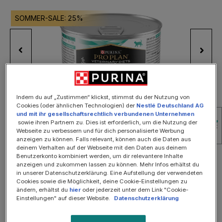
Bildergalerie überspringen
SOMMER-SALE: 25%
Indem du auf „Zustimmen“ klickst, stimmst du der Nutzung von
Cookies (oder ähnlichen Technologien) der
Nestlé Deutschland AG
und mit ihr gesellschaftsrechtlich verbundenen Unternehmen
sowie ihren Partnern zu. Dies ist erforderlich, um die Nutzung der
Webseite zu verbessern und für dich personalisierte Werbung
anzeigen zu können. Falls relevant, können auch die Daten aus
deinem Verhalten auf der Webseite mit den Daten aus deinem
Benutzerkonto kombiniert werden, um dir relevantere Inhalte
3,00 €
anzeigen und zukommen lassen zu können. Mehr Infos erhältst du
in unserer Datenschutzerklärung. Eine Aufstellung der verwendeten
pro Stück
Cookies sowie die Möglichkeit, deine Cookie-Einstellungen zu
ändern, erhältst du
hier
oder jederzeit unter dem Link "Cookie-
Inhalt:
195 Gramm
(1,54 € / 100 Gramm)
Einstellungen" auf dieser Website.
Datenschutzerklärung
Preise inkl. MwSt. zzgl. Versandkosten