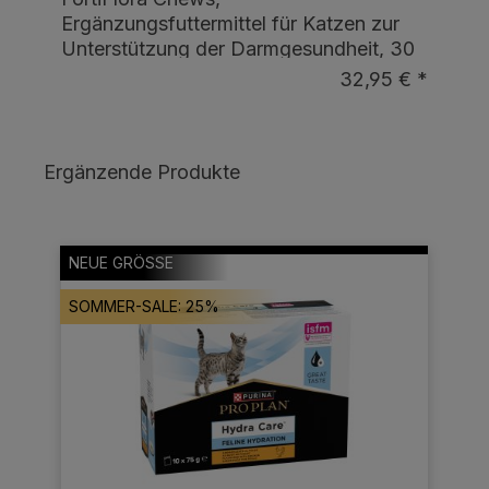
Ergänzungsfuttermittel für Katzen zur
Ka
,
Unterstützung der Darmgesundheit, 30
Da
Kautabletten
€ *
32,95 € *
rnen
Dur
Produktgalerie überspringen
Ergänzende Produkte
NEUE GRÖSSE
SOMMER-SALE: 25%