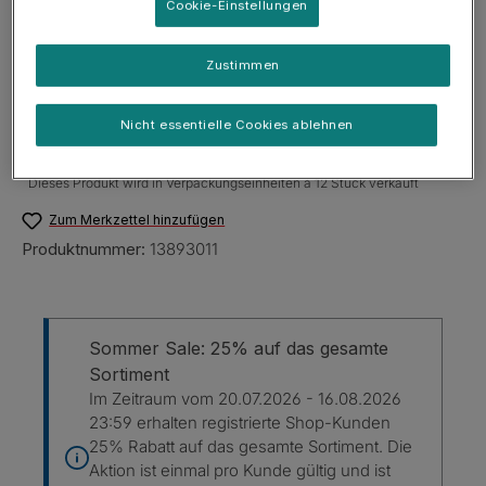
Cookie-Einstellungen
Versandkostenfrei
Zustimmen
Sofort verfügbar, Lieferzeit: 2-5 Tage
Nicht essentielle Cookies ablehnen
Produkt Anzahl: Gib den gewünschten Wert e
JETZT KAUFEN
Dieses Produkt wird in Verpackungseinheiten á 12 Stück verkauft
Zum Merkzettel hinzufügen
Produktnummer:
13893011
Sommer Sale: 25% auf das gesamte
Sortiment
Im Zeitraum vom 20.07.2026 - 16.08.2026
23:59 erhalten registrierte Shop-Kunden
25% Rabatt auf das gesamte Sortiment. Die
Aktion ist einmal pro Kunde gültig und ist