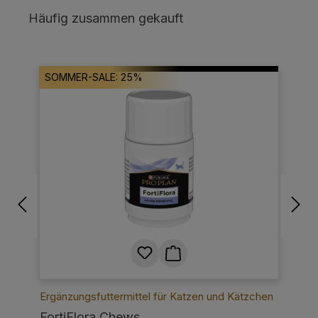
Produktgalerie überspringen
Häufig zusammen gekauft
SOMMER-SALE: 25%
S
en
Ergänzungsfuttermittel für Katzen und Kätzchen
Er
FortiFlora Chews,
Fo