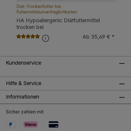
Diät-Trockenfutter bei
t
HA
Futtermittelunverträglichkeiten
fü
HA Hypoallergenic Diätfuttermittel
Fu
trocken bei
Futtermittelunverträglichkeiten
€ *
Ab 35,69 € *
Durchschnittliche Bewertung von 5 von 5 Sternen
Kundenservice
Hilfe & Service
Informationen
Sicher zahlen mit