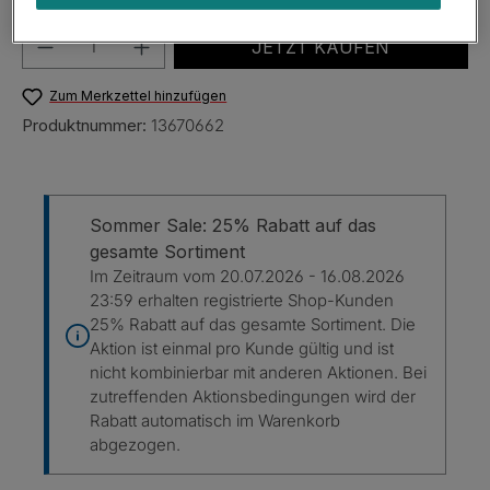
Produkt Anzahl: Gib den gewünschten Wert e
JETZT KAUFEN
Zum Merkzettel hinzufügen
Produktnummer:
13670662
Sommer Sale: 25% Rabatt auf das
gesamte Sortiment
Im Zeitraum vom 20.07.2026 - 16.08.2026
23:59 erhalten registrierte Shop-Kunden
25% Rabatt auf das gesamte Sortiment. Die
Aktion ist einmal pro Kunde gültig und ist
nicht kombinierbar mit anderen Aktionen. Bei
zutreffenden Aktionsbedingungen wird der
Rabatt automatisch im Warenkorb
abgezogen.