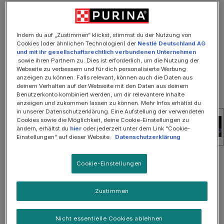
Bildergalerie überspringen
SOMMER-SALE: 25%
Indem du auf „Zustimmen“ klickst, stimmst du der Nutzung von
Cookies (oder ähnlichen Technologien) der
Nestlé Deutschland AG
und mit ihr gesellschaftsrechtlich verbundenen Unternehmen
sowie ihren Partnern zu. Dies ist erforderlich, um die Nutzung der
Webseite zu verbessern und für dich personalisierte Werbung
anzeigen zu können. Falls relevant, können auch die Daten aus
deinem Verhalten auf der Webseite mit den Daten aus deinem
Benutzerkonto kombiniert werden, um dir relevantere Inhalte
anzeigen und zukommen lassen zu können. Mehr Infos erhältst du
in unserer Datenschutzerklärung. Eine Aufstellung der verwendeten
Cookies sowie die Möglichkeit, deine Cookie-Einstellungen zu
ändern, erhältst du
hier
oder jederzeit unter dem Link "Cookie-
Einstellungen" auf dieser Website.
Datenschutzerklärung
34,99 €
Cookie-Einstellungen
Inhalt:
60 Gramm
(58,32 € / 100 Gramm)
Preise inkl. MwSt. zzgl. Versandkosten
Zustimmen
Sofort verfügbar, Lieferzeit: 2-3 Tage
Nicht essentielle Cookies ablehnen