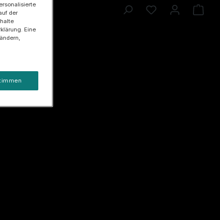
ersonalisierte
auf der
halte
klärung. Eine
 ändern,
timmen