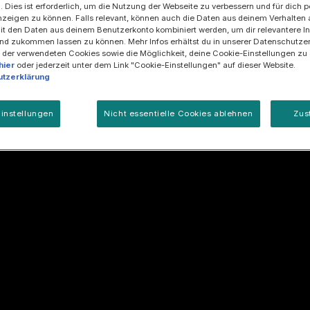
. Dies ist erforderlich, um die Nutzung der Webseite zu verbessern und für dich p
zeigen zu können. Falls relevant, können auch die Daten aus deinem Verhalten 
t den Daten aus deinem Benutzerkonto kombiniert werden, um dir relevantere In
nd zukommen lassen zu können. Mehr Infos erhältst du in unserer Datenschutzer
 der verwendeten Cookies sowie die Möglichkeit, deine Cookie-Einstellungen zu
hier
oder jederzeit unter dem Link "Cookie-Einstellungen" auf dieser Website.
tzerklärung
instellungen
Nicht essentielle Cookies ablehnen
Zus