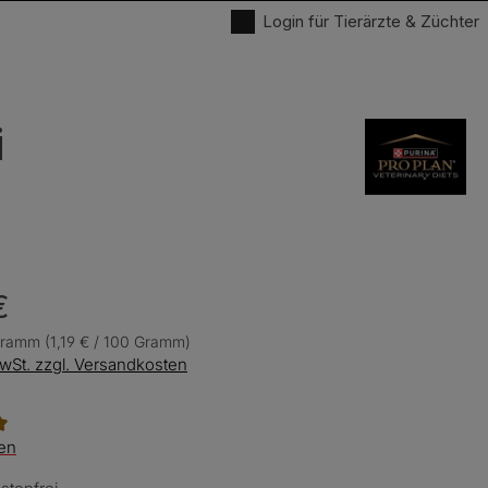
Login für Tierärzte & Züchter
i
€
Gramm
(1,19 € / 100 Gramm)
MwSt. zzgl. Versandkosten
liche Bewertung von 5 von 5 Sternen
en