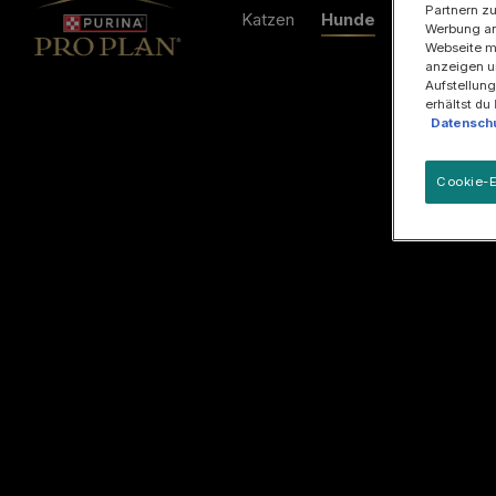
Partnern zu
Katzen
Hunde
Ratgeber
Werbung an
Webseite mi
anzeigen u
Aufstellung
erhältst du
Datenschu
Cookie-E