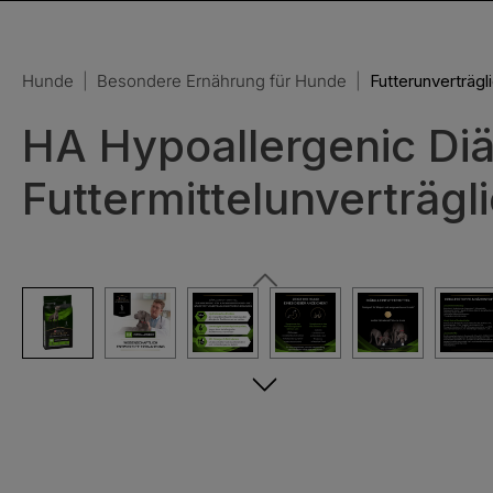
Hunde
|
Besondere Ernährung für Hunde
|
Futterunverträgl
HA Hypoallergenic Diät
Futtermittelunverträgl
Bildergalerie überspringen