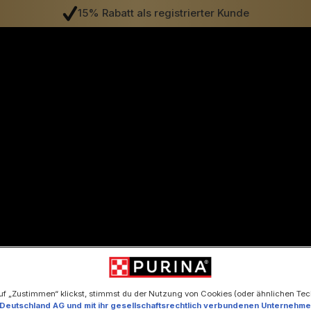
15% Rabatt als registrierter Kunde
uf „Zustimmen“ klickst, stimmst du der Nutzung von Cookies (oder ähnlichen Te
 Deutschland AG und mit ihr gesellschaftsrechtlich verbundenen Unternehm