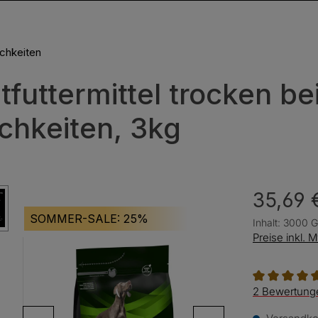
ichkeiten
futtermittel trocken be
ichkeiten, 3kg
35,69 
SOMMER-SALE: 25%
Inhalt:
3000 
Preise inkl. 
Durchschnitt
2 Bewertung