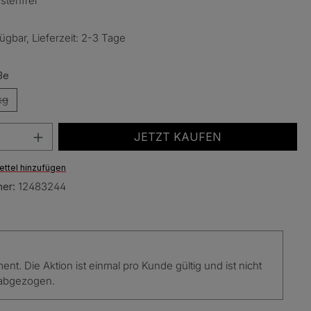
tenfrei
ügbar, Lieferzeit: 2-3 Tage
auswählen
ße
kg
Diese Option ist zurzeit nicht verfügbar.)
Anzahl: Gib den gewünschten Wert ein oder
JETZT KAUFEN
ttel hinzufügen
mer:
12483244
. Die Aktion ist einmal pro Kunde gültig und ist nicht
 abgezogen.