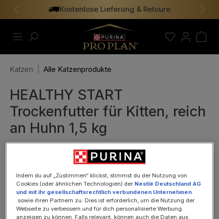
Kostenlose Lieferung & Retoure
alt springen
Vorheriges
Näch
Katzen
|
Alle Katzenprodukte
HEALTHY START
Trockenfutter für Kitten, reich
an Huhn 1,5 kg
Indem du auf „Zustimmen“ klickst, stimmst du der Nutzung von
Cookies (oder ähnlichen Technologien) der
Nestlé Deutschland AG
und mit ihr gesellschaftsrechtlich verbundenen Unternehmen
sowie ihren Partnern zu. Dies ist erforderlich, um die Nutzung der
Bildergalerie überspringen
Webseite zu verbessern und für dich personalisierte Werbung
anzeigen zu können. Falls relevant, können auch die Daten aus