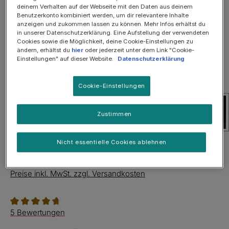
SOMMER-SALE: 25%
deinem Verhalten auf der Webseite mit den Daten aus deinem
Benutzerkonto kombiniert werden, um dir relevantere Inhalte
anzeigen und zukommen lassen zu können. Mehr Infos erhältst du
in unserer Datenschutzerklärung. Eine Aufstellung der verwendeten
Cookies sowie die Möglichkeit, deine Cookie-Einstellungen zu
ändern, erhältst du
hier
oder jederzeit unter dem Link "Cookie-
Einstellungen" auf dieser Website.
Datenschutzerklärung
Cookie-Einstellungen
Zustimmen
Nicht essentielle Cookies ablehnen
19,99 €
Inhalt:
1.5 Kilogramm
(13,33 € / 1 Kilogramm)
Preise inkl. MwSt. zzgl. Versandkosten
Durchschnittliche Bewertung von 4.8 von 5 Sternen
5 Bewertungen