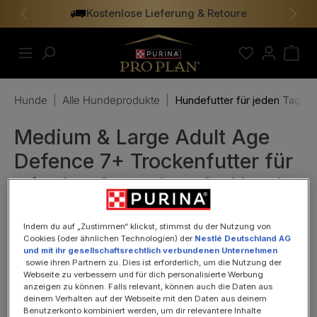
Kostenlose Lieferung & Retoure
alt springen
Vorheriges
Näch
Hunde
|
Alle Hundeprodukte
|
Hundefutter für jeden Tag
Medium & Large Adult Age
Defence 7+ Trockenfutter für
mittelgroße und große Hunde
ab 7 Jahren, 3kg
Indem du auf „Zustimmen“ klickst, stimmst du der Nutzung von
Cookies (oder ähnlichen Technologien) der
Nestlé Deutschland AG
und mit ihr gesellschaftsrechtlich verbundenen Unternehmen
sowie ihren Partnern zu. Dies ist erforderlich, um die Nutzung der
Webseite zu verbessern und für dich personalisierte Werbung
anzeigen zu können. Falls relevant, können auch die Daten aus
deinem Verhalten auf der Webseite mit den Daten aus deinem
Benutzerkonto kombiniert werden, um dir relevantere Inhalte