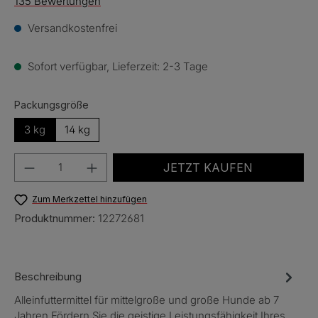
Durchschnittliche Bewertung von 4.6 von 5 Sternen
135 Bewertungen
Versandkostenfrei
Sofort verfügbar, Lieferzeit: 2-3 Tage
auswählen
Packungsgröße
3 kg
14 kg
Produkt Anzahl: Gib den gewünschten Wert e
JETZT KAUFEN
Zum Merkzettel hinzufügen
Produktnummer:
12272681
Beschreibung
Alleinfuttermittel für mittelgroße und große Hunde ab 7
Jahren.Fördern Sie die geistige Leistungsfähigkeit Ihres