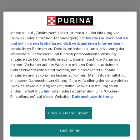
Bildergalerie überspringen
SOMMER-SALE: 25%
Indem du auf „Zustimmen“ klickst, stimmst du der Nutzung von
Cookies (oder ähnlichen Technologien) der
Nestlé Deutschland AG
und mit ihr gesellschaftsrechtlich verbundenen Unternehmen
sowie ihren Partnern zu. Dies ist erforderlich, um die Nutzung der
Webseite zu verbessern und für dich personalisierte Werbung
anzeigen zu können. Falls relevant, können auch die Daten aus
deinem Verhalten auf der Webseite mit den Daten aus deinem
Benutzerkonto kombiniert werden, um dir relevantere Inhalte
anzeigen und zukommen lassen zu können. Mehr Infos erhältst du
in unserer Datenschutzerklärung. Eine Aufstellung der verwendeten
Cookies sowie die Möglichkeit, deine Cookie-Einstellungen zu
ändern, erhältst du
hier
oder jederzeit unter dem Link "Cookie-
Einstellungen" auf dieser Website.
Datenschutzerklärung
11,99 €
Cookie-Einstellungen
Inhalt:
850 Gramm
(1,41 € / 100 Gramm)
Preise inkl. MwSt. zzgl. Versandkosten
Zustimmen