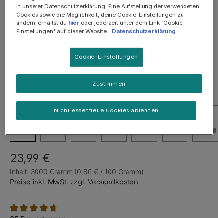
Bildergalerie überspringen
in unserer Datenschutzerklärung. Eine Aufstellung der verwendeten
Cookies sowie die Möglichkeit, deine Cookie-Einstellungen zu
SOMMER-SALE: 25%
ändern, erhältst du
hier
oder jederzeit unter dem Link "Cookie-
Einstellungen" auf dieser Website.
Datenschutzerklärung
Cookie-Einstellungen
Zustimmen
Nicht essentielle Cookies ablehnen
23,99 €
Inhalt:
3000 Gramm
(0,80 € / 100 Gramm)
Preise inkl. MwSt. zzgl. Versandkosten