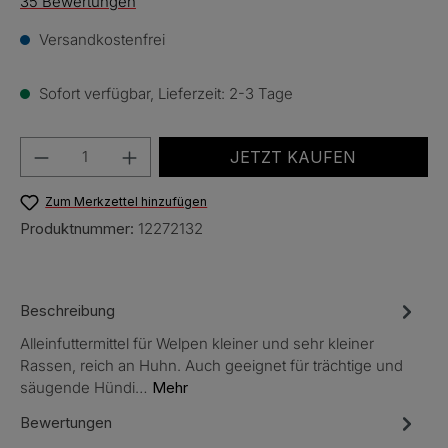
Durchschnittliche Bewertung von 4.7 von 5 Sternen
35 Bewertungen
Versandkostenfrei
Sofort verfügbar, Lieferzeit: 2-3 Tage
Produkt Anzahl: Gib den gewünschten Wert e
JETZT KAUFEN
Zum Merkzettel hinzufügen
Produktnummer:
12272132
Beschreibung
Alleinfuttermittel für Welpen kleiner und sehr kleiner
Rassen, reich an Huhn. Auch geeignet für trächtige und
säugende Hündi…
Mehr
Bewertungen