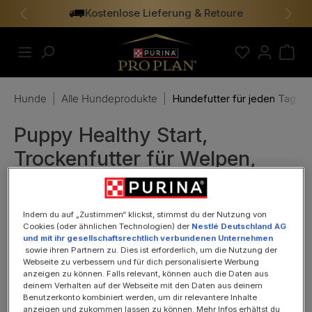
Kostenlose Lieferung & Retoure
alt springen
Vorheriges
Näch
Hunde
|
Alle Hundeprodukte
|
Hundefutter für jeden Tag
Puppy Healthy Start,
Trockenfutter für Welpen,
kleine Hunde, reich an Huhn
3kg
Indem du auf „Zustimmen“ klickst, stimmst du der Nutzung von
Cookies (oder ähnlichen Technologien) der
Nestlé Deutschland AG
und mit ihr gesellschaftsrechtlich verbundenen Unternehmen
sowie ihren Partnern zu. Dies ist erforderlich, um die Nutzung der
Webseite zu verbessern und für dich personalisierte Werbung
anzeigen zu können. Falls relevant, können auch die Daten aus
deinem Verhalten auf der Webseite mit den Daten aus deinem
Benutzerkonto kombiniert werden, um dir relevantere Inhalte
anzeigen und zukommen lassen zu können. Mehr Infos erhältst du