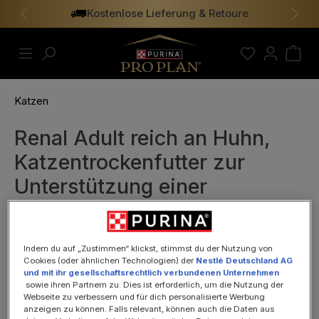
Kostenlose Lieferung & Retoure
alt springen
Vorheriges
Näch
Katzen
Renal Adult reich an Huhn,
Katzentrockenfutter zur
Unterstützung einer
gesunden Nierenfunktion,
10kg
Indem du auf „Zustimmen“ klickst, stimmst du der Nutzung von
Cookies (oder ähnlichen Technologien) der
Nestlé Deutschland AG
und mit ihr gesellschaftsrechtlich verbundenen Unternehmen
sowie ihren Partnern zu. Dies ist erforderlich, um die Nutzung der
Webseite zu verbessern und für dich personalisierte Werbung
anzeigen zu können. Falls relevant, können auch die Daten aus