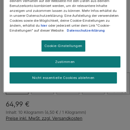
deinem Verhalten auf der Webseite mit den Daten aus deinem
Benutzerkonto kombiniert werden, um dir relevantere Inhalte
Bildergalerie überspringen
anzeigen und zukommen lassen zu können. Mehr Infos erhältst du
in unserer Datenschutzerklärung. Eine Aufstellung der verwendeten
SOMMER-SALE: 25%
Cookies sowie die Möglichkeit, deine Cookie-Einstellungen zu
ändern, erhältst du
hier
oder jederzeit unter dem Link "Cookie-
Einstellungen" auf dieser Website.
Datenschutzerklärung
Cookie-Einstellungen
Zustimmen
Nicht essentielle Cookies ablehnen
64,99 €
Inhalt:
10 Kilogramm
(6,50 € / 1 Kilogramm)
Preise inkl. MwSt. zzgl. Versandkosten