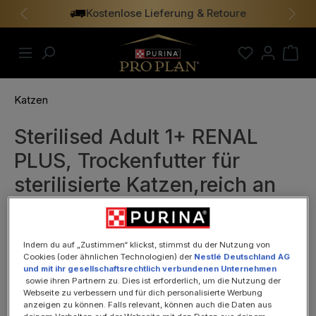
Kostenlose Lieferung & Retoure
alt springen
Vorheriges
Näch
Katzen
Sterilised Adult 1+ RENAL
PLUS, Trockenfutter für
sterilisierte Katzen,reich an
Truthahn 400g
Indem du auf „Zustimmen“ klickst, stimmst du der Nutzung von
Cookies (oder ähnlichen Technologien) der
Nestlé Deutschland AG
und mit ihr gesellschaftsrechtlich verbundenen Unternehmen
sowie ihren Partnern zu. Dies ist erforderlich, um die Nutzung der
Webseite zu verbessern und für dich personalisierte Werbung
anzeigen zu können. Falls relevant, können auch die Daten aus