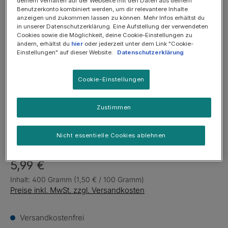
Bildergalerie überspringen
deinem Verhalten auf der Webseite mit den Daten aus deinem
Benutzerkonto kombiniert werden, um dir relevantere Inhalte
SOMMER-SALE: 25%
anzeigen und zukommen lassen zu können. Mehr Infos erhältst du
in unserer Datenschutzerklärung. Eine Aufstellung der verwendeten
Cookies sowie die Möglichkeit, deine Cookie-Einstellungen zu
ändern, erhältst du
hier
oder jederzeit unter dem Link "Cookie-
Einstellungen" auf dieser Website.
Datenschutzerklärung
Cookie-Einstellungen
Zustimmen
Nicht essentielle Cookies ablehnen
5,99 €
Inhalt:
400 Gramm
(1,50 € / 100 Gramm)
Preise inkl. MwSt. zzgl. Versandkosten
Versandkostenfrei