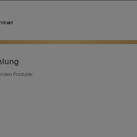
ntrakt
hlung
genden Produkte: