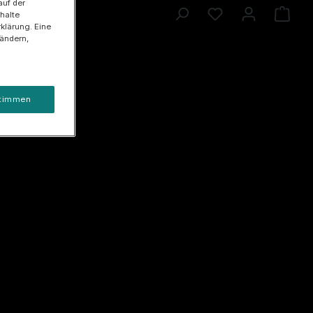
auf der
halte
klärung. Eine
 ändern,
timmen