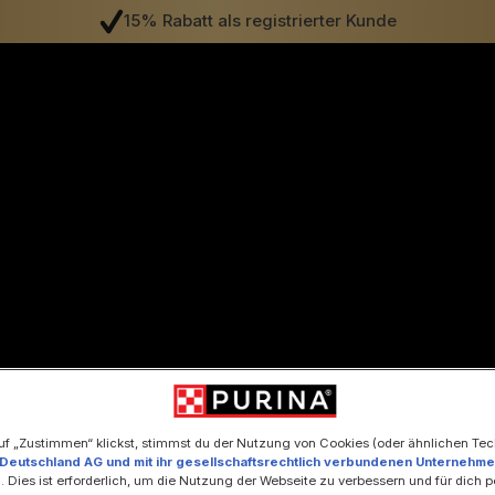
15% Rabatt als registrierter Kunde
uf „Zustimmen“ klickst, stimmst du der Nutzung von Cookies (oder ähnlichen Te
 Deutschland AG und mit ihr gesellschaftsrechtlich verbundenen Unternehm
. Dies ist erforderlich, um die Nutzung der Webseite zu verbessern und für dich p