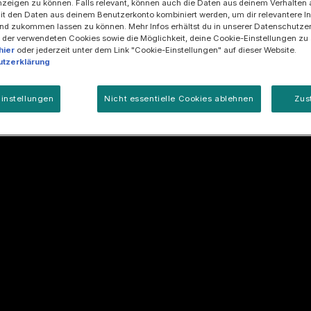
zeigen zu können. Falls relevant, können auch die Daten aus deinem Verhalten 
t den Daten aus deinem Benutzerkonto kombiniert werden, um dir relevantere In
nd zukommen lassen zu können. Mehr Infos erhältst du in unserer Datenschutzer
 der verwendeten Cookies sowie die Möglichkeit, deine Cookie-Einstellungen zu
hier
oder jederzeit unter dem Link "Cookie-Einstellungen" auf dieser Website.
tzerklärung
instellungen
Nicht essentielle Cookies ablehnen
Zus