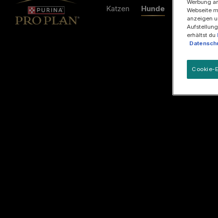
Werbung an
Katzen
Hunde
Ratgeber
Webseite mi
anzeigen u
Aufstellung
erhältst du
Datenschu
Cookie-E