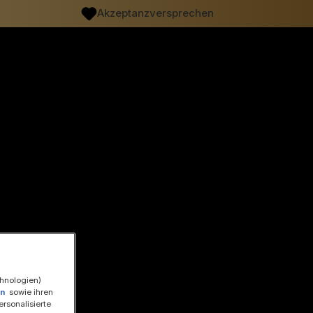
Akzeptanzversprechen
chnologien)
en
sowie ihren
ersonalisierte