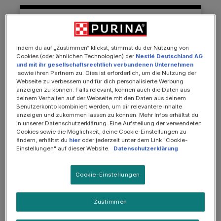
SOMMER-SALE: 25%
Indem du auf „Zustimmen“ klickst, stimmst du der Nutzung von
Cookies (oder ähnlichen Technologien) der
Nestlé Deutschland AG
und mit ihr gesellschaftsrechtlich verbundenen Unternehmen
sowie ihren Partnern zu. Dies ist erforderlich, um die Nutzung der
Webseite zu verbessern und für dich personalisierte Werbung
anzeigen zu können. Falls relevant, können auch die Daten aus
deinem Verhalten auf der Webseite mit den Daten aus deinem
Benutzerkonto kombiniert werden, um dir relevantere Inhalte
anzeigen und zukommen lassen zu können. Mehr Infos erhältst du
in unserer Datenschutzerklärung. Eine Aufstellung der verwendeten
Cookies sowie die Möglichkeit, deine Cookie-Einstellungen zu
ändern, erhältst du
hier
oder jederzeit unter dem Link "Cookie-
Einstellungen" auf dieser Website.
Datenschutzerklärung
Diät-Alleinfuttermittel für Gewichtsmanagement
Cookie-Einstellungen
OM Obesity Management, Diätfuttermittel
Hund für Gewichtsmanagement, Mousse
400g
Zustimmen
3,80 € *