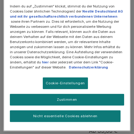
Indem du auf „Zustimmen“ klickst, stimmst du der Nutzung von
Cookies (oder ähnlichen Technologien) der
Nestlé Deutschland AG
SOMMER-SALE: 25%
und mit ihr gesellschaftsrechtlich verbundenen Unternehmen
sowie ihren Partnern zu. Dies ist erforderlich, um die Nutzung der
Webseite zu verbessern und für dich personalisierte Werbung
anzeigen zu können. Falls relevant, können auch die Daten aus
deinem Verhalten auf der Webseite mit den Daten aus deinem
Benutzerkonto kombiniert werden, um dir relevantere Inhalte
anzeigen und zukommen lassen zu können. Mehr Infos erhältst du
in unserer Datenschutzerklärung. Eine Aufstellung der verwendeten
Cookies sowie die Möglichkeit, deine Cookie-Einstellungen zu
ändern, erhältst du
hier
oder jederzeit unter dem Link "Cookie-
Einstellungen" auf dieser Website.
Datenschutzerklärung
Cookie-Einstellungen
Diät-Alleinfuttermittel zur Unterstützung der Mobilität
Zustimmen
JM Joint Mobility, Trockenfutter für Hunde
zur Unterstützung der Mobilität
Nicht essentielle Cookies ablehnen
Ab 35,00 € *