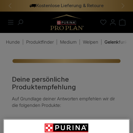
Kostenlose Lieferung & Retoure
alt springen
Vorheriges
Näch
Hunde
|
Produktfinder
|
Medium
|
Welpen
|
Gelenkfunktio
Deine persönliche
Produktempfehlung
Auf Grundlage deiner Antworten empfehlen wir dir
die folgenden Produkte: