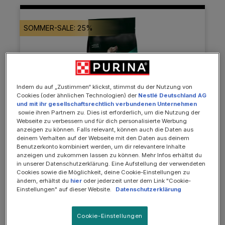
SOMMER-SALE: 25%
Indem du auf „Zustimmen“ klickst, stimmst du der Nutzung von
Cookies (oder ähnlichen Technologien) der
Nestlé Deutschland AG
und mit ihr gesellschaftsrechtlich verbundenen Unternehmen
sowie ihren Partnern zu. Dies ist erforderlich, um die Nutzung der
Webseite zu verbessern und für dich personalisierte Werbung
anzeigen zu können. Falls relevant, können auch die Daten aus
deinem Verhalten auf der Webseite mit den Daten aus deinem
Benutzerkonto kombiniert werden, um dir relevantere Inhalte
anzeigen und zukommen lassen zu können. Mehr Infos erhältst du
in unserer Datenschutzerklärung. Eine Aufstellung der verwendeten
Diät-Alleinfuttermittel zur Unterstützung des Magen-
Cookies sowie die Möglichkeit, deine Cookie-Einstellungen zu
Darm-Traktes
ändern, erhältst du
hier
oder jederzeit unter dem Link "Cookie-
Einstellungen" auf dieser Website.
Datenschutzerklärung
EN Gastrointestinal, Diätfuttermittel trocken
für Hunde zur Unterstützung des Magen-
Darm-Traktes
Cookie-Einstellungen
Ab 17,00 € *